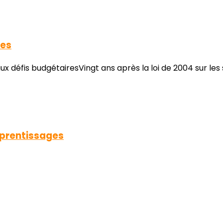
ues
x défis budgétairesVingt ans après la loi de 2004 sur l
pprentissages