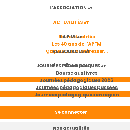
L'ASSOCIATION
▴
▾
ACTUALITÉS
▴
▾
Nos actualités
LA F.M.
▴
▾
Les 40 ans de l'APFM
Ça peut vous intéresser...
RESSOURCES
▴
▾
JOURNÉES PÉDAGOGIQUES
À propos
▴
▾
Bourse aux livres
Journées pédagogiques 2026
Journées pédagogiques passées
Journées pédagogiques en région
Se connecter
Nos actualités