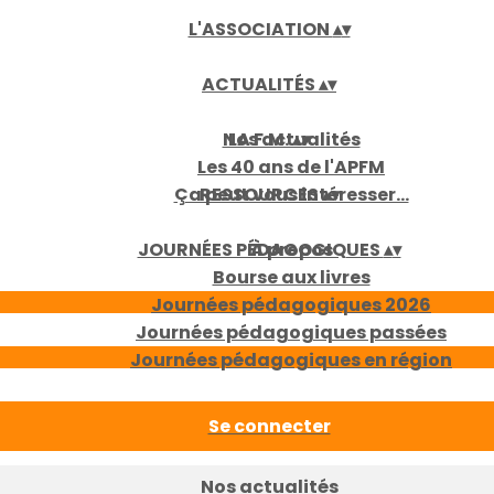
L'ASSOCIATION
▴
▾
ACTUALITÉS
▴
▾
Nos actualités
LA F.M.
▴
▾
Les 40 ans de l'APFM
Ça peut vous intéresser...
RESSOURCES
▴
▾
JOURNÉES PÉDAGOGIQUES
À propos
▴
▾
Bourse aux livres
Journées pédagogiques 2026
Journées pédagogiques passées
Journées pédagogiques en région
Se connecter
Nos actualités