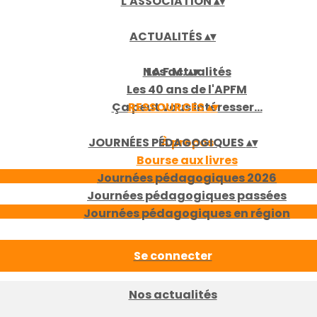
L'ASSOCIATION
▴
▾
ACTUALITÉS
▴
▾
Nos actualités
LA F.M.
▴
▾
Les 40 ans de l'APFM
Ça peut vous intéresser...
RESSOURCES
▴
▾
JOURNÉES PÉDAGOGIQUES
À propos
▴
▾
Bourse aux livres
Journées pédagogiques 2026
Journées pédagogiques passées
Journées pédagogiques en région
Se connecter
Nos actualités