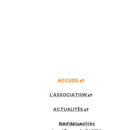
ACCUEIL
▴
▾
L'ASSOCIATION
▴
▾
ACTUALITÉS
▴
▾
Nos actualités
LA F.M.
▴
▾