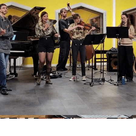
Exporter les lignes sélectionnées
Exporter toutes les colonnes
Exporter uniquement les colonnes affichées
Menu
?>
Images de la page d'accueil
Cliquez pour éditer