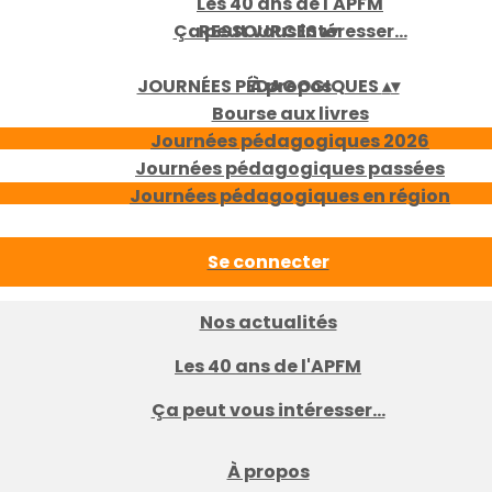
Les 40 ans de l'APFM
Ça peut vous intéresser...
RESSOURCES
▴
▾
JOURNÉES PÉDAGOGIQUES
À propos
▴
▾
Bourse aux livres
Journées pédagogiques 2026
Journées pédagogiques passées
Journées pédagogiques en région
Se connecter
Nos actualités
Les 40 ans de l'APFM
Ça peut vous intéresser...
À propos