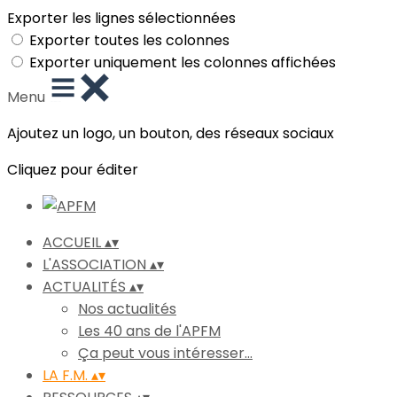
Exporter les lignes sélectionnées
Exporter toutes les colonnes
Exporter uniquement les colonnes affichées
Menu
Ajoutez un logo, un bouton, des réseaux sociaux
Cliquez pour éditer
ACCUEIL
▴
▾
L'ASSOCIATION
▴
▾
ACTUALITÉS
▴
▾
Nos actualités
Les 40 ans de l'APFM
Ça peut vous intéresser...
LA F.M.
▴
▾