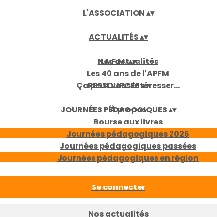
L'ASSOCIATION
▴
▾
ACTUALITÉS
▴
▾
Nos actualités
LA F.M.
▴
▾
Les 40 ans de l'APFM
Ça peut vous intéresser...
RESSOURCES
▴
▾
JOURNÉES PÉDAGOGIQUES
À propos
▴
▾
Bourse aux livres
Journées pédagogiques 2026
Journées pédagogiques passées
Journées pédagogiques en région
Se connecter
Nos actualités