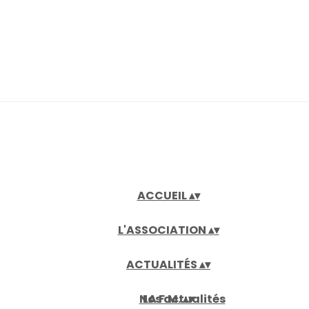
ACCUEIL
▴
▾
L'ASSOCIATION
▴
▾
ACTUALITÉS
▴
▾
Nos actualités
LA F.M.
▴
▾