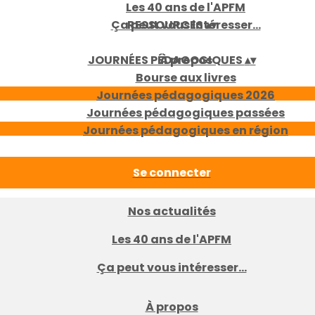
Les 40 ans de l'APFM
Ça peut vous intéresser...
RESSOURCES
▴
▾
JOURNÉES PÉDAGOGIQUES
À propos
▴
▾
Bourse aux livres
Journées pédagogiques 2026
Journées pédagogiques passées
Journées pédagogiques en région
Se connecter
Nos actualités
Les 40 ans de l'APFM
Ça peut vous intéresser...
À propos