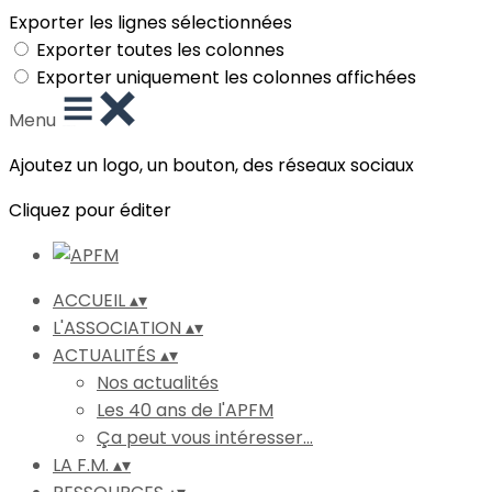
Exporter les lignes sélectionnées
Exporter toutes les colonnes
Exporter uniquement les colonnes affichées
Menu
Ajoutez un logo, un bouton, des réseaux sociaux
Cliquez pour éditer
ACCUEIL
▴
▾
L'ASSOCIATION
▴
▾
ACTUALITÉS
▴
▾
Nos actualités
Les 40 ans de l'APFM
Ça peut vous intéresser...
LA F.M.
▴
▾