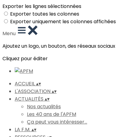
Exporter les lignes sélectionnées
Exporter toutes les colonnes
Exporter uniquement les colonnes affichées
Menu
Ajoutez un logo, un bouton, des réseaux sociaux
Cliquez pour éditer
ACCUEIL
▴
▾
L'ASSOCIATION
▴
▾
ACTUALITÉS
▴
▾
Nos actualités
Les 40 ans de l'APFM
Ça peut vous intéresser...
LA F.M.
▴
▾