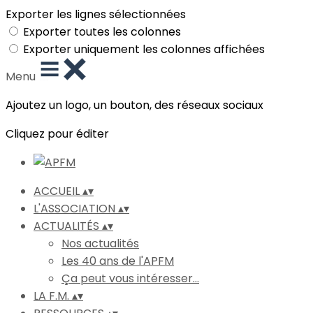
Exporter les lignes sélectionnées
Exporter toutes les colonnes
Exporter uniquement les colonnes affichées
Menu
Ajoutez un logo, un bouton, des réseaux sociaux
Cliquez pour éditer
ACCUEIL
▴
▾
L'ASSOCIATION
▴
▾
ACTUALITÉS
▴
▾
Nos actualités
Les 40 ans de l'APFM
Ça peut vous intéresser...
LA F.M.
▴
▾