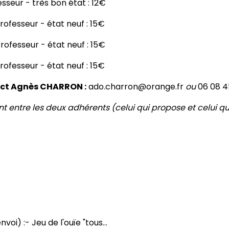
esseur - très bon état : 12€
rofesseur - état neuf : 15€
rofesseur - état neuf : 15€
rofesseur - état neuf : 15€
ct Agnès CHARRON :
ado.charron@orange.fr
ou
06 08 4
 entre les deux adhérents (celui qui propose et celui qui
voi) :- Jeu de l'ouïe "tous...