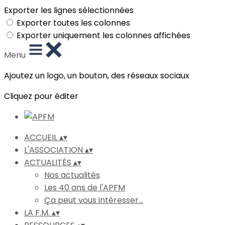
Exporter les lignes sélectionnées
Exporter toutes les colonnes
Exporter uniquement les colonnes affichées
Menu
Ajoutez un logo, un bouton, des réseaux sociaux
Cliquez pour éditer
ACCUEIL
▴
▾
L'ASSOCIATION
▴
▾
ACTUALITÉS
▴
▾
Nos actualités
Les 40 ans de l'APFM
Ça peut vous intéresser...
LA F.M.
▴
▾