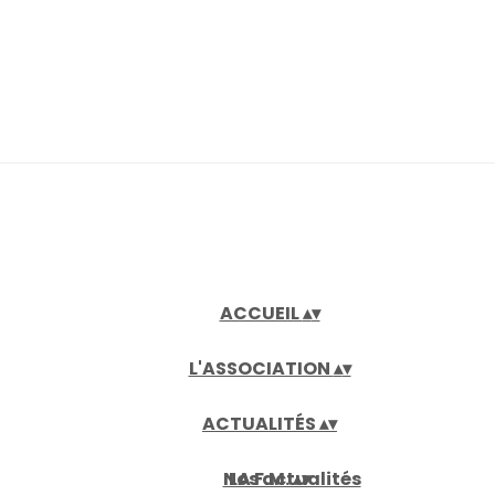
ACCUEIL
▴
▾
L'ASSOCIATION
▴
▾
ACTUALITÉS
▴
▾
Nos actualités
LA F.M.
▴
▾