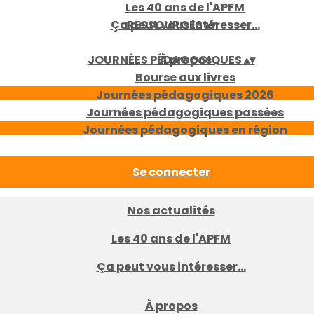
Les 40 ans de l'APFM
Ça peut vous intéresser...
RESSOURCES
▴
▾
JOURNÉES PÉDAGOGIQUES
À propos
▴
▾
Bourse aux livres
Journées pédagogiques 2026
Journées pédagogiques passées
Journées pédagogiques en région
Se connecter
Nos actualités
Les 40 ans de l'APFM
Ça peut vous intéresser...
À propos