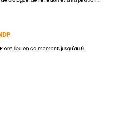
dialogue, de réflexion et d’inspiration...
SMDP
 ont lieu en ce moment, jusqu'au 9...