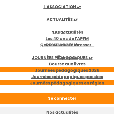
L'ASSOCIATION
▴
▾
ACTUALITÉS
▴
▾
Nos actualités
LA F.M.
▴
▾
Les 40 ans de l'APFM
Ça peut vous intéresser...
RESSOURCES
▴
▾
JOURNÉES PÉDAGOGIQUES
À propos
▴
▾
Bourse aux livres
Journées pédagogiques 2026
Journées pédagogiques passées
Journées pédagogiques en région
Se connecter
Nos actualités