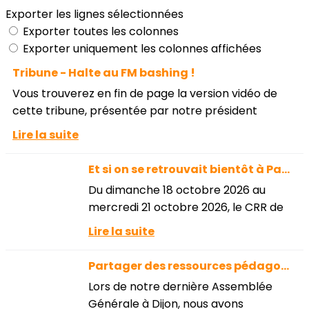
Exporter les lignes sélectionnées
Exporter toutes les colonnes
Exporter uniquement les colonnes affichées
Tribune - Halte au FM bashing !
Vous trouverez en fin de page la version vidéo de
cette tribune, présentée par notre président
Florent Cholat.Cet article est une réponse à la
Lire la suite
récente diffusion d’un épisode de...
Et si on se retrouvait bientôt à Pau pour les 42e journées pédagogiques....
Du dimanche 18 octobre 2026 au
mercredi 21 octobre 2026, le CRR de
PAU accueillera les journées
Lire la suite
pédagogiques de l'APFM.En attendant
la publication de la page dédiée, vous...
Partager des ressources pédagogiques, c'est possible !
Lors de notre dernière Assemblée
Générale à Dijon, nous avons