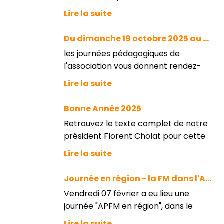
longuement abordé la question des
Lire la suite
ressources.Nous vous avions alors
promis une notice explicative. Elle est
Du dimanche 19 octobre 2025 au mercredi 22 octobre 2025,
là !Il...
les journées pédagogiques de
l'association vous donnent rendez-
vous au CRR de Dijon. Vous pouvez dès
Lire la suite
maintenant visiter la page
concernant ce temps fort.
Bonne Année 2025
Retrouvez le texte complet de notre
président Florent Cholat pour cette
nouvelle année.Chères adhérentes,
Lire la suite
chers adhérents,À l'aube de cette
nouvelle année, je voudrais vous...
Journée en région - la FM dans l'Aube (10)
Vendredi 07 février a eu lieu une
journée "APFM en région", dans le
département de l'Aube.Pour la
Lire la suite